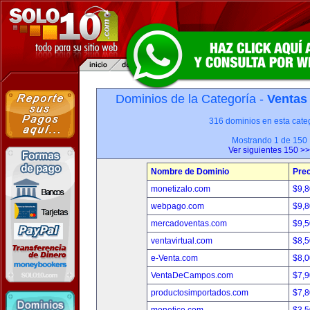
Dominios de la Categoría -
Ventas
316 dominios en esta categ
Mostrando 1 de 150
Ver siguientes 150 >>
Nombre de Dominio
Prec
monetizalo.com
$9,
webpago.com
$9,
mercadoventas.com
$9,
ventavirtual.com
$8,
e-Venta.com
$8,
VentaDeCampos.com
$7,
productosimportados.com
$7,