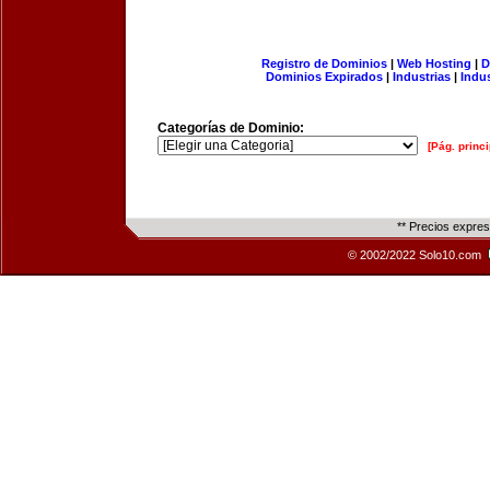
Registro de Dominios
|
Web Hosting
|
D
Dominios Expirados
|
Industrias
|
Indu
Categorías de Dominio:
[Pág. princi
** Precios expre
© 2002/2022 Solo10.com