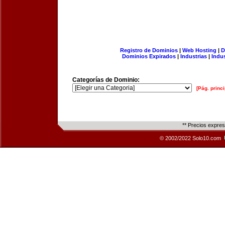
Registro de Dominios
|
Web Hosting
|
D
Dominios Expirados
|
Industrias
|
Indu
Categorías de Dominio:
[Pág. princi
** Precios expre
© 2002/2022 Solo10.com