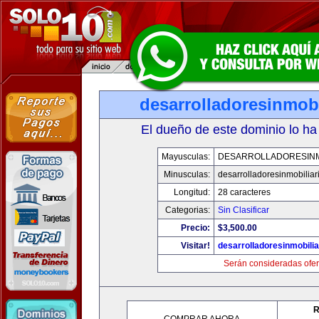
desarrolladoresinmob
El dueño de este dominio lo ha
Mayusculas:
DESARROLLADORESINM
Minusculas:
desarrolladoresinmobilia
Longitud:
28 caracteres
Categorias:
Sin Clasificar
Precio:
$3,500.00
Visitar!
desarrolladoresinmobili
Serán consideradas ofer
R