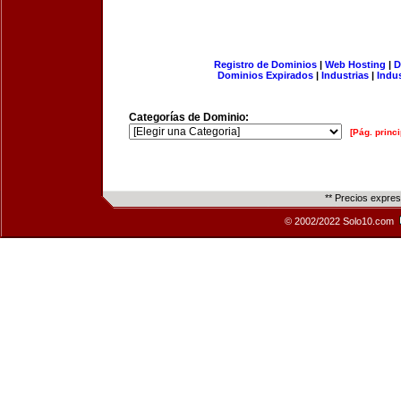
Registro de Dominios
|
Web Hosting
|
D
Dominios Expirados
|
Industrias
|
Indu
Categorías de Dominio:
[Pág. princi
** Precios expre
© 2002/2022 Solo10.com