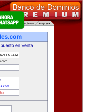
les.com
 puesto en Venta
ONALES.COM
s.com
!
es.com
tas