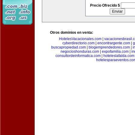
Precio Ofrecido $
Otros dominios en venta:
HotelesVacacionales.com
|
vacacionesbrasil.
cyberdirectorio.com
|
encontrargente.com
|
g
buscapropiedad.com
|
blogemprendedores.com
|
i
negocioshonduras.com
|
expofamilia.com
|
in
consultordeinformatica.com
|
hoteleslafalda.com
hotelesparaeventos.co