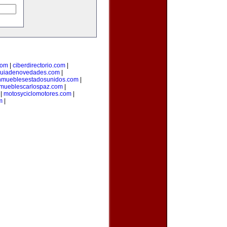
com
|
ciberdirectorio.com
|
uiadenovedades.com
|
nmueblesestadosunidos.com
|
mueblescarlospaz.com
|
|
motosyciclomotores.com
|
m
|