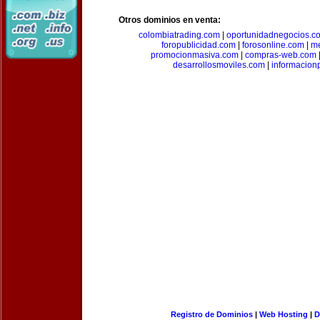
Otros dominios en venta:
colombiatrading.com
|
oportunidadnegocios.c
foropublicidad.com
|
forosonline.com
|
m
promocionmasiva.com
|
compras-web.com
desarrollosmoviles.com
|
informacion
Registro de Dominios
|
Web Hosting
|
D