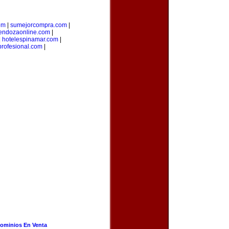
om
|
sumejorcompra.com
|
endozaonline.com
|
|
hotelespinamar.com
|
profesional.com
|
ominios En Venta