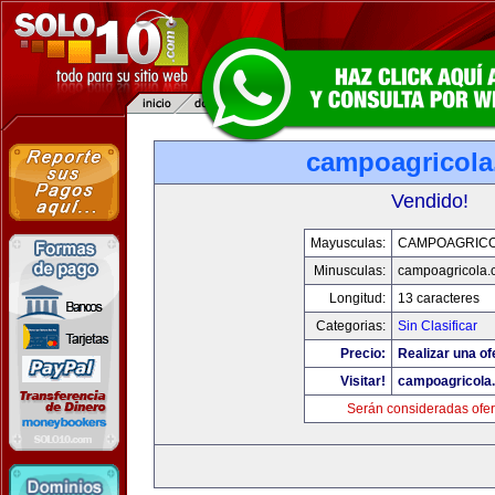
campoagricol
Vendido!
Mayusculas:
CAMPOAGRIC
Minusculas:
campoagricola
Longitud:
13 caracteres
Categorias:
Sin Clasificar
Precio:
Realizar una of
Visitar!
campoagricola
Serán consideradas ofer