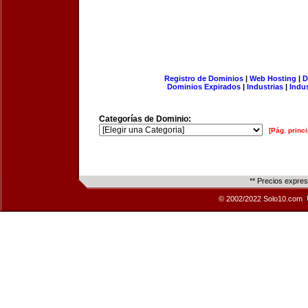
Registro de Dominios
|
Web Hosting
|
D
Dominios Expirados
|
Industrias
|
Indu
Categorías de Dominio:
[Pág. princi
** Precios expre
© 2002/2022 Solo10.com