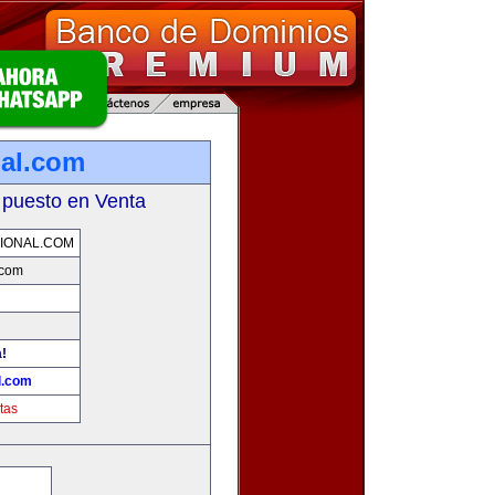
nal.com
 puesto en Venta
IONAL.COM
.com
a!
l.com
tas