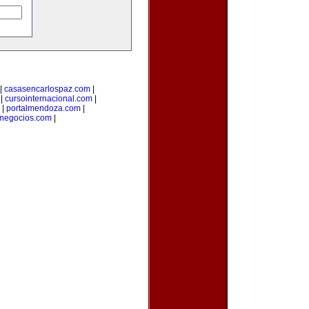
|
casasencarlospaz.com
|
|
cursointernacional.com
|
|
portalmendoza.com
|
anegocios.com
|