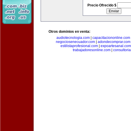
Precio Ofrecido $
Otros dominios en venta:
audiotecnologia.com
|
capacitaciononline.com
negociosenecuador.com
|
adondecomprar.com
estilistaprofesional.com
|
expoartesanal.com
trabajadoresonline.com
|
consultori