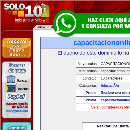
capacitaciononl
El dueño de este dominio lo ha
Mayusculas:
CAPACITACIONO
Minusculas:
capacitaciononlin
Longitud:
18 caracteres
Categorias:
EducaciÃ³n
Precio:
Realizar una ofert
Visitar!
capacitaciononli
Serán consideradas ofer
Realizar una Oferta