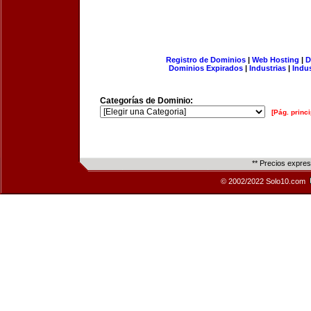
Registro de Dominios
|
Web Hosting
|
D
Dominios Expirados
|
Industrias
|
Indu
Categorías de Dominio:
[Pág. princi
** Precios expre
© 2002/2022 Solo10.com