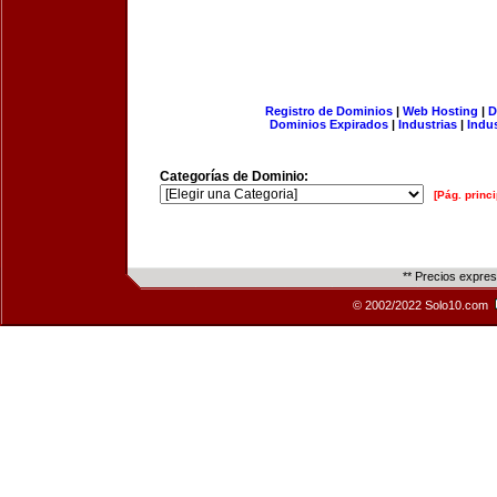
Registro de Dominios
|
Web Hosting
|
D
Dominios Expirados
|
Industrias
|
Indu
Categorías de Dominio:
[Pág. princi
** Precios expre
© 2002/2022 Solo10.com