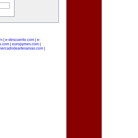
om
|
e-descuento.com
|
e-
os.com
|
europymes.com
|
mercadodeartesanias.com
|