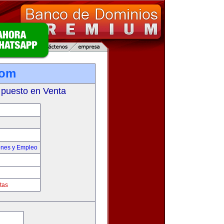
com
 puesto en Venta
ones y Empleo
tas