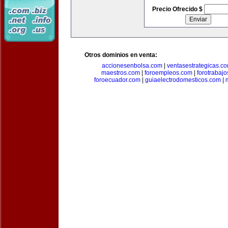
Precio Ofrecido $
Otros dominios en venta:
accionesenbolsa.com
|
ventasestrategicas.c
maestros.com
|
foroempleos.com
|
forotrabaj
foroecuador.com
|
guiaelectrodomesticos.com
|