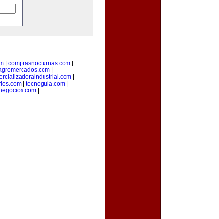
om
|
comprasnocturnas.com
|
agromercados.com
|
rcializadoraindustrial.com
|
rios.com
|
tecnoguia.com
|
negocios.com
|