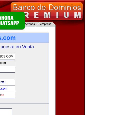
s.com
 puesto en Venta
NOS.COM
.com
rta!
s.com
tas