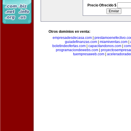
Precio Ofrecido $
Otros dominios en venta:
empresadesdecasa.com
|
prestamoenefectivo.c
guiadefinanzas.com
|
miamiventas.com
|
boletindeofertas.com
|
capacitandonos.com
|
come
programaciondewebs.com
|
proyectosempresa
tuempresaweb.com
|
aceleradorade