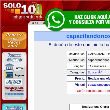
capacitandono
El dueño de este dominio lo ha
Mayusculas:
CAPACITANDO
Minusculas:
capacitandonos
Longitud:
14 caracteres
Categorias:
EducaciÃ³n
Precio:
Realizar una ofe
Visitar!
capacitandono
Serán consideradas ofer
Realizar una Oferta