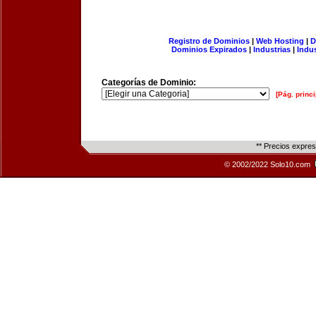
Registro de Dominios
|
Web Hosting
|
D
Dominios Expirados
|
Industrias
|
Indu
Categorías de Dominio:
[Pág. princi
** Precios expre
© 2002/2022 Solo10.com