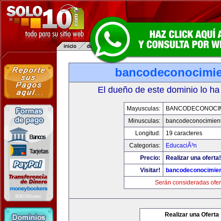
bancodeconocimi
El dueño de este dominio lo ha
Mayusculas:
BANCODECONOCI
Minusculas:
bancodeconocimien
Longitud:
19 caracteres
Categorias:
EducaciÃ³n
Precio:
Realizar una oferta!
Visitar!
bancodeconocimie
Serán consideradas ofer
Realizar una Oferta