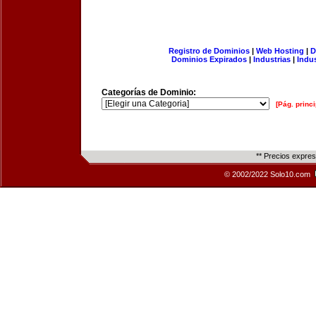
Registro de Dominios
|
Web Hosting
|
D
Dominios Expirados
|
Industrias
|
Indu
Categorías de Dominio:
[Pág. princi
** Precios expre
© 2002/2022 Solo10.com