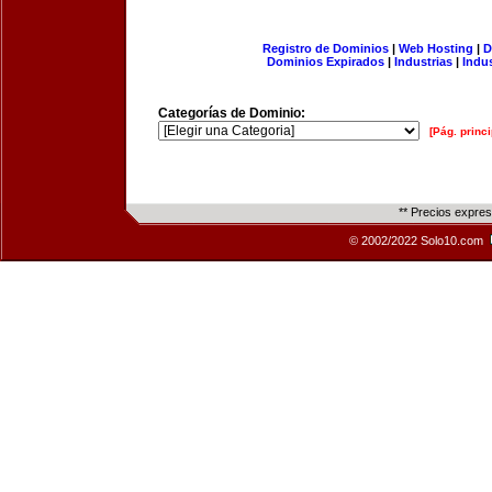
Registro de Dominios
|
Web Hosting
|
D
Dominios Expirados
|
Industrias
|
Indu
Categorías de Dominio:
[Pág. princi
** Precios expre
© 2002/2022 Solo10.com