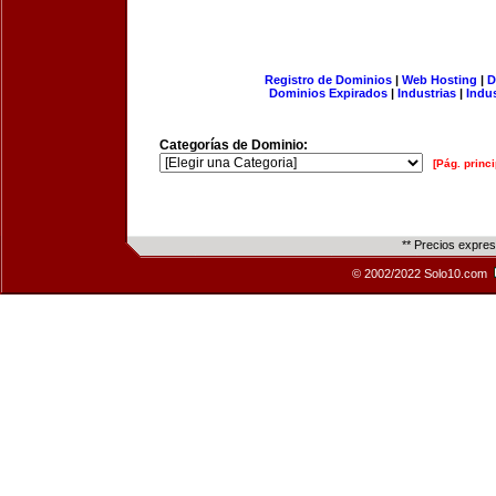
Registro de Dominios
|
Web Hosting
|
D
Dominios Expirados
|
Industrias
|
Indu
Categorías de Dominio:
[Pág. princi
** Precios expre
© 2002/2022 Solo10.com