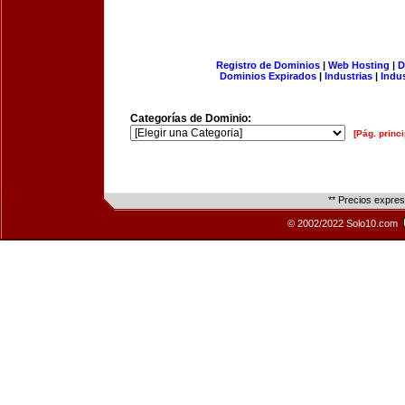
Registro de Dominios
|
Web Hosting
|
D
Dominios Expirados
|
Industrias
|
Indu
Categorías de Dominio:
[Pág. princi
** Precios expre
© 2002/2022 Solo10.com