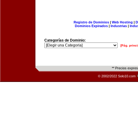
Registro de Dominios
|
Web Hosting
|
D
Dominios Expirados
|
Industrias
|
Indu
Categorías de Dominio:
[Pág. princi
** Precios expre
© 2002/2022 Solo10.com