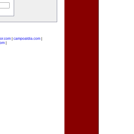
ior.com
|
campoaldia.com
|
com
|