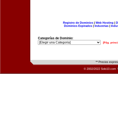
Registro de Dominios
|
Web Hosting
|
D
Dominios Expirados
|
Industrias
|
Indu
Categorías de Dominio:
[Pág. princi
** Precios expre
© 2002/2022 Solo10.com