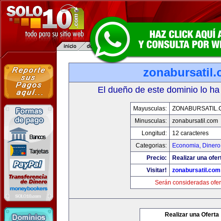
zonabursatil
El dueño de este dominio lo ha
Mayusculas:
ZONABURSATIL.
Minusculas:
zonabursatil.com
Longitud:
12 caracteres
Categorias:
Economia, Dinero
Precio:
Realizar una ofer
Visitar!
zonabursatil.com
Serán consideradas ofer
Realizar una Oferta