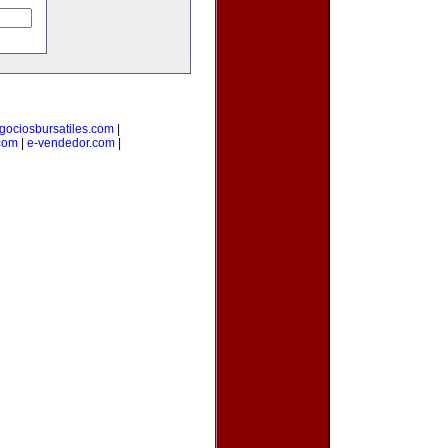
gociosbursatiles.com
|
com
|
e-vendedor.com
|