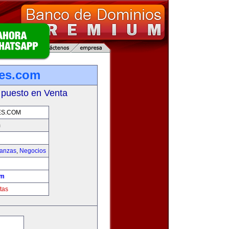
les.com
 puesto en Venta
ES.COM
m
nanzas
,
Negocios
om
tas