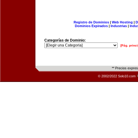
Registro de Dominios
|
Web Hosting
|
D
Dominios Expirados
|
Industrias
|
Indu
Categorías de Dominio:
[Pág. princi
** Precios expre
© 2002/2022 Solo10.com