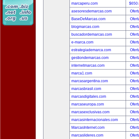
marcaperu.com
$650
asesoresdemarcas.com
Ofert
BaseDeMarcas.com
Ofert
blogmarcas.com
Ofert
buscadordemarcas.com
Ofert
e-marca.com
Ofert
estrategiademarca.com
Ofert
gestiondemarcas.com
Ofert
internetmarcas.com
Ofert
marca1.com
Ofert
marcasargentina.com
Ofert
marcasbrasil.com
Ofert
marcasdigitales.com
Ofert
marcaseuropa.com
Ofert
marcasexclusivas.com
Ofert
marcasinternacionales.com
Ofert
MarcasInternet.com
Ofert
marcaslideres.com
Ofert