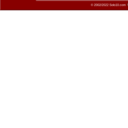
© 2002/2022 Solo10.com