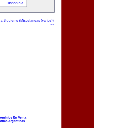
!
Disponible
a Siguiente (Miscelaneas (varios))
>>
ominios En Venta
strias Argentinas