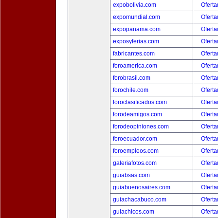
expobolivia.com
Oferta
expomundial.com
Oferta
expopanama.com
Oferta
exposyferias.com
Oferta
fabricantes.com
Oferta
foroamerica.com
Oferta
forobrasil.com
Oferta
forochile.com
Oferta
foroclasificados.com
Oferta
forodeamigos.com
Oferta
forodeopiniones.com
Oferta
foroecuador.com
Oferta
foroempleos.com
Oferta
galeriafotos.com
Oferta
guiabsas.com
Oferta
guiabuenosaires.com
Oferta
guiachacabuco.com
Oferta
guiachicos.com
Oferta