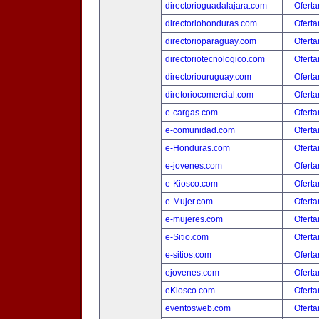
directorioguadalajara.com
Oferta
directoriohonduras.com
Oferta
directorioparaguay.com
Oferta
directoriotecnologico.com
Oferta
directoriouruguay.com
Oferta
diretoriocomercial.com
Oferta
e-cargas.com
Oferta
e-comunidad.com
Oferta
e-Honduras.com
Oferta
e-jovenes.com
Oferta
e-Kiosco.com
Oferta
e-Mujer.com
Oferta
e-mujeres.com
Oferta
e-Sitio.com
Oferta
e-sitios.com
Oferta
ejovenes.com
Oferta
eKiosco.com
Oferta
eventosweb.com
Oferta